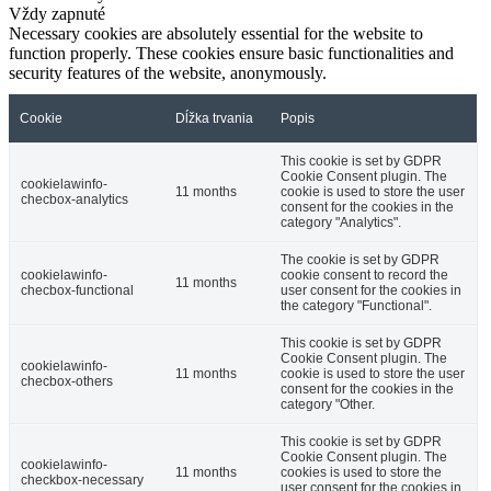
Vždy zapnuté
Necessary cookies are absolutely essential for the website to
function properly. These cookies ensure basic functionalities and
security features of the website, anonymously.
Cookie
Dĺžka trvania
Popis
This cookie is set by GDPR
Cookie Consent plugin. The
cookielawinfo-
11 months
cookie is used to store the user
checbox-analytics
consent for the cookies in the
category "Analytics".
The cookie is set by GDPR
cookielawinfo-
cookie consent to record the
11 months
checbox-functional
user consent for the cookies in
the category "Functional".
This cookie is set by GDPR
Cookie Consent plugin. The
cookielawinfo-
11 months
cookie is used to store the user
checbox-others
consent for the cookies in the
category "Other.
This cookie is set by GDPR
Cookie Consent plugin. The
cookielawinfo-
11 months
cookies is used to store the
checkbox-necessary
user consent for the cookies in