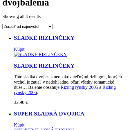
dvojbalenia
Showing all 4 results
SLADKÉ RIZLINČEKY
Kúpiť
SLADKÉ RIZLINČEKY
Táto sladká dvojica s neopakovateľnými rizlingmi, ktorých
vrchol je zatiaľ v nedohľadne, očarí všetky romantické
duše… Balenie obsahuje
Rizling rýnsky 2005
a
Rizling
rýnsky 2006
.
32,90
€
SUPER SLADKÁ DVOJICA
Kúpiť