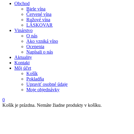
Obchod
Biele vína
Červené vína
Ružové vína
LÁSKOVAR
Vinárstvo
O nás
Ako vzniká víno
Ocenenia
Napísali o nás
Aktuality
Kontakt
Môj účet
Košík
Pokladňa
Upraviť osobné údaje
Moje objednávky
0
Košík je prázdna. Nemáte žiadne produkty v košíku.