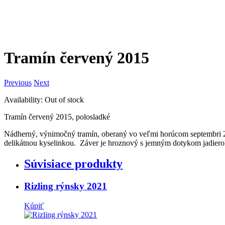
<
>
Zdieľať
Páči sa Vám to? Zdieľajte to s priateľmi.
Tramín červený 2015
Previous
Next
Availability:
Out of stock
Tramín červený 2015, polosladké
Nádherný, výnimočný tramín, oberaný vo veľmi horúcom septembri 201
delikátnou kyselinkou. Záver je hroznový s jemným dotykom jadiero