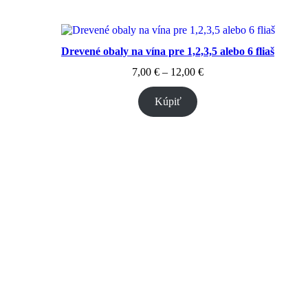
ervený 2015
Drevené obaly na vína pre 1,2,3,5 alebo 6 fliaš
Price
7,00
€
–
12,00
€
range:
7,00 €
Kúpiť
through
12,00 €