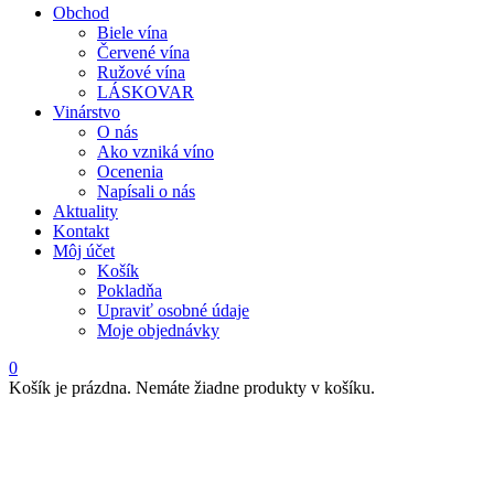
Zabudli ste svoje heslo?
New Customer ?
Create An Acount
View Cart
0
Fundus Regius
Obchod
Biele vína
Červené vína
Ružové vína
LÁSKOVAR
Vinárstvo
O nás
Ako vzniká víno
Ocenenia
Napísali o nás
Aktuality
Kontakt
Môj účet
Košík
Pokladňa
Upraviť osobné údaje