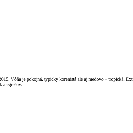
5. Vôňa je pokojná, typicky korenistá ale aj medovo – tropická. Ext
k a egrešov.