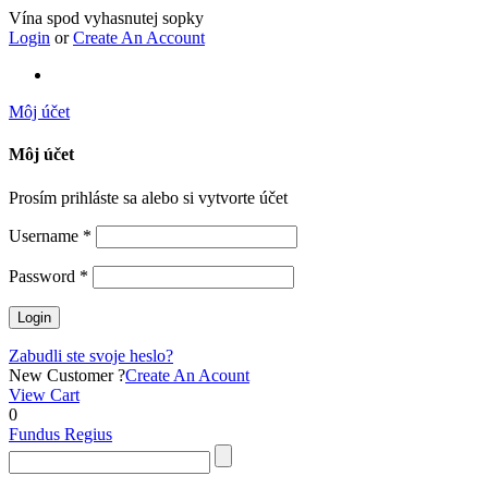
Vína spod vyhasnutej sopky
Login
or
Create An Account
Môj účet
Môj účet
Prosím prihláste sa alebo si vytvorte účet
Username *
Password *
Zabudli ste svoje heslo?
New Customer ?
Create An Acount
View Cart
0
Fundus Regius