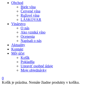
Obchod
Biele vína
Červené vína
Ružové vína
LÁSKOVAR
Vinárstvo
O nás
Ako vzniká víno
Ocenenia
Napísali o nás
Aktuality
Kontakt
Môj účet
Košík
Pokladňa
Upraviť osobné údaje
Moje objednávky
0
Košík je prázdna. Nemáte žiadne produkty v košíku.