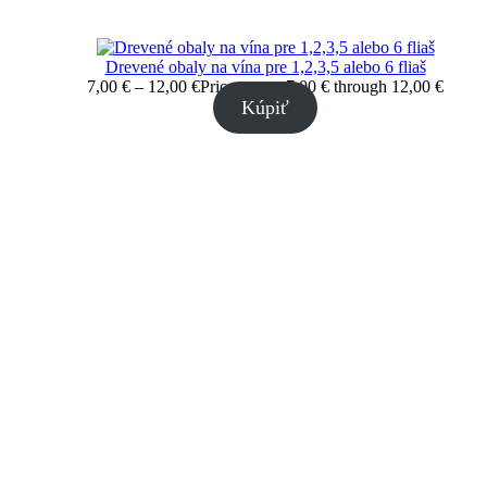
Drevené obaly na vína pre 1,2,3,5 alebo 6 fliaš
7,00
€
–
12,00
€
Price range: 7,00 € through 12,00 €
Kúpiť