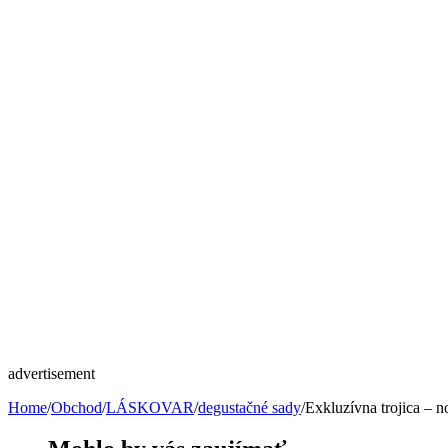
advertisement
Home
/
Obchod
/
LÁSKOVAR
/
degustačné sady
/
Exkluzívna trojica – n