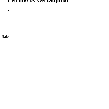
Mohlo by vás zaujímať
Sale